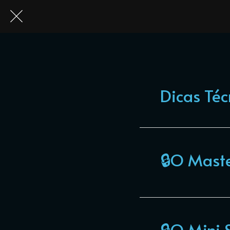
Dicas Téc
🔒O Mast
🔒O Mini