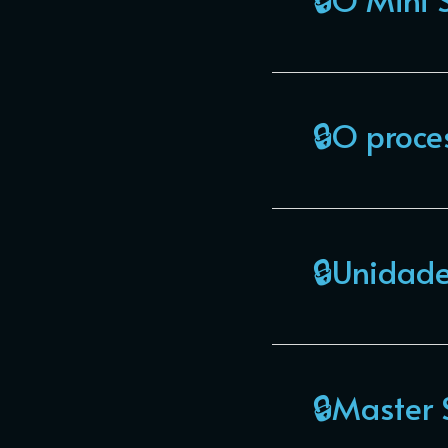
🔒O proce
🔒Unidad
🔒Master 